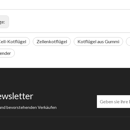
ge:
ell-Kotflügel
Zellenkotflügel
Kotflügel aus Gummi
ender
ewsletter
 und bevorstehenden Verkäufen