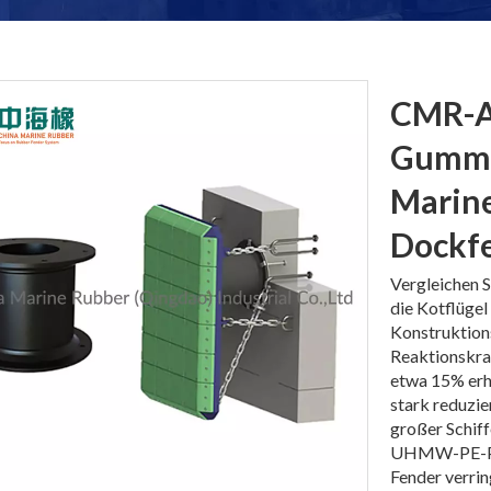
CMR-A-
Gummi
Marin
Dockf
Vergleichen S
die Kotflügel
Konstruktion
Reaktionskra
etwa 15% erh
stark reduzie
großer Schif
UHMW-PE-Pad
Fender verrin