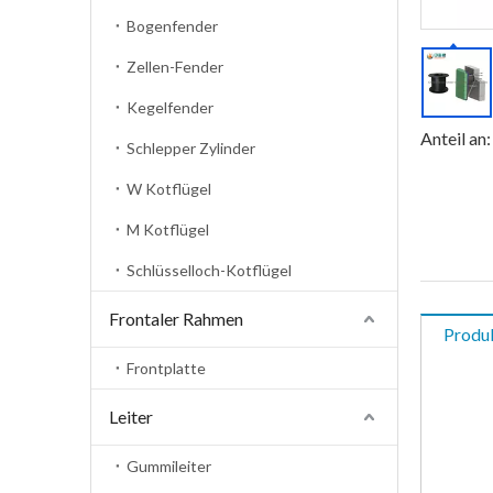
Bogenfender
Zellen-Fender
Kegelfender
Anteil an:
Schlepper Zylinder
W Kotflügel
M Kotflügel
Schlüsselloch-Kotflügel
Frontaler Rahmen
Produ
Frontplatte
Leiter
Gummileiter