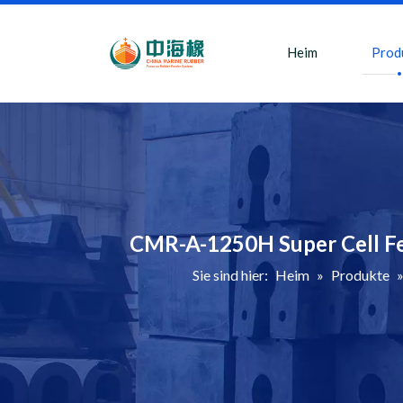
Heim
Prod
CMR-A-1250H Super Cell F
Sie sind hier:
Heim
»
Produkte