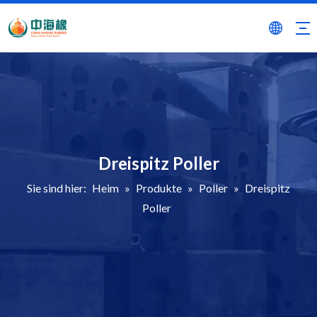
Dreispitz Poller
Sie sind hier:
Heim
»
Produkte
»
Poller
»
Dreispitz
Poller