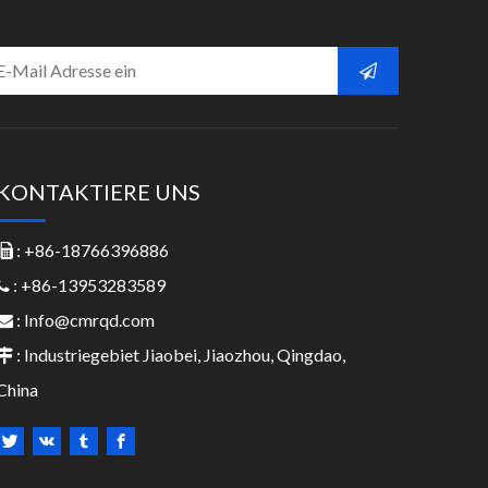
KONTAKTIERE UNS
: +86-18766396886

: +86-13953283589

:
Info@cmrqd.com

: Industriegebiet Jiaobei, Jiaozhou, Qingdao,

China