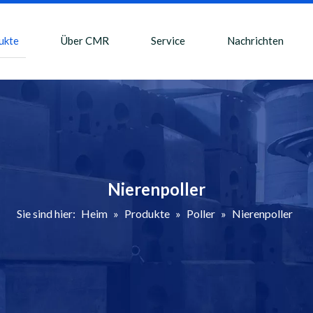
ukte
Über CMR
Service
Nachrichten
Nierenpoller
Sie sind hier:
Heim
»
Produkte
»
Poller
»
Nierenpoller