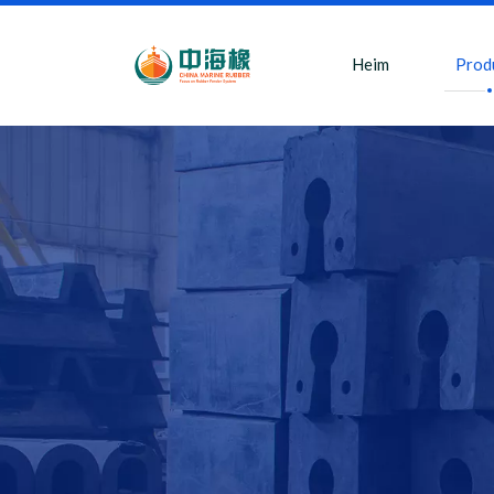
Heim
Prod