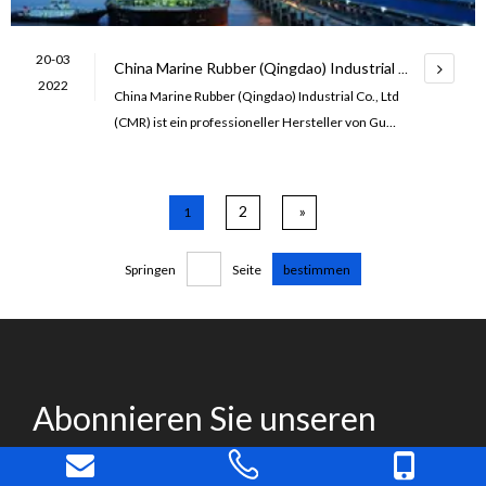
20-03
China Marine Rubber (Qingdao) Industrial Co., Ltd
2022
China Marine Rubber (Qingdao) Industrial Co., Ltd
(CMR) ist ein professioneller Hersteller von Gum
mifendern für die Schifffahrt und technischen Gu
mmiprodukten in China.CMR setzt auf exzellente
Produkte und zuverlässige Qualität, gepaart mit ec
2
»
1
htem Service.u Hauptprodukte: Hafengummifend
er, Marinefender, Ingenieur
Springen
Seite
bestimmen
Abonnieren Sie unseren
Newsletter