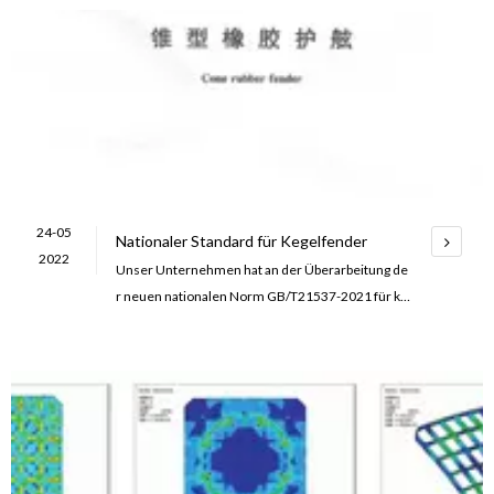
24-05
Nationaler Standard für Kegelfender
2022
Unser Unternehmen hat an der Überarbeitung de
r neuen nationalen Norm GB/T21537-2021 für ko
nische Gummikotflügel teilgenommen. Die neue
Norm wird GB/T 21537-2008 ersetzen.Gegenübe
r dem alten Standard ergeben sich neben struktur
ellen Anpassungen und redaktionellen Änderunge
n folgende wesentliche technische Änderungen:
1.7 Arten von