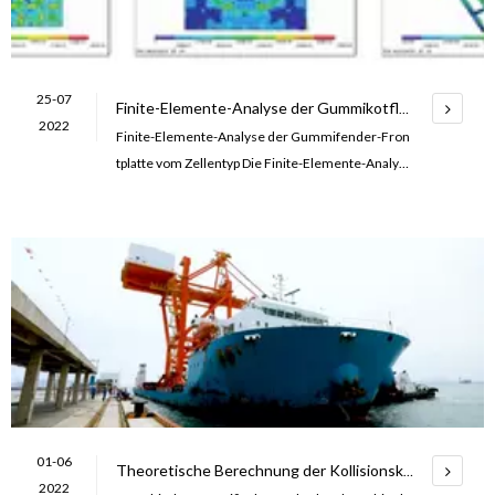
25-07
Finite-Elemente-Analyse der Gummikotflügel-Frontplatte vom Cell-Typ
2022
Finite-Elemente-Analyse der Gummifender-Fron
tplatte vom Zellentyp Die Finite-Elemente-Analyse
hat sehr wichtige Anwendungen im Entwurfsproz
ess von Schiffsstrukturen und wird häufig in der st
atischen Analyse von Schiffsstrukturen, hydrodyn
amischen Analysen usw. verwendet. Sie ist von ge
wisser praktischer Bedeutung und Referenz
01-06
Theoretische Berechnung der Kollisionskraft von Schiffen
2022