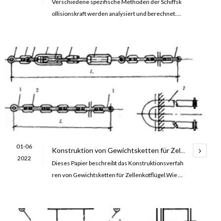
Verschiedene spezifische Methoden der Schiffsk
ollisionskraft werden analysiert und berechnet.Di
e kinetische Energietheorie der Schiffskollisionsk
raft wird weiter verbessert, um den Anforderunge
n an die technische Präzision gerecht zu werden u
nd die tatsächliche Schiffskollisionskraft genauer
widerzuspiegeln. Gleichzeitig werden auch die Pr
obleme und Vorschläge vorgebracht, die bei der K
onstruktion berücksichtigt werden sollten .
01-06
Konstruktion von Gewichtsketten für Zellenkotflügel
2022
Dieses Papier beschreibt das Konstruktionsverfah
ren von Gewichtsketten für Zellenkotflügel.Wie A
uswahl und Auslegung von Gewichtsketten, Berec
hnungsmethode der Spannung von Gewichtskette
n usw.