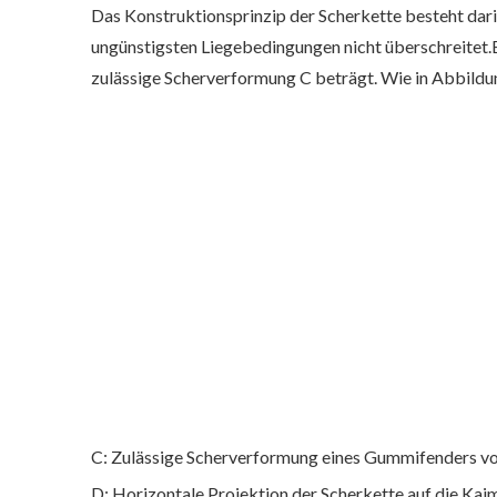
Das Konstruktionsprinzip der Scherkette besteht dar
ungünstigsten Liegebedingungen nicht überschreite
zulässige Scherverformung C beträgt. Wie in Abbildu
C: Zulässige Scherverformung eines Gummifenders 
D: Horizontale Projektion der Scherkette auf die Ka