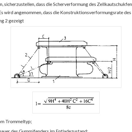
in, sicherzustellen, dass die Scherverformung des Zellkautschukf
t.Es wird angenommen, dass die Konstruktionsverformungsrate de
ng 2 gezeigt
vom Trommeltyp;
imauer des Gummifenders im Entladezustand;