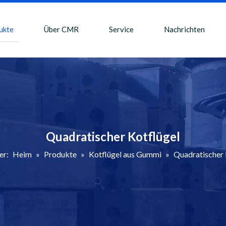
ukte
Über CMR
Service
Nachrichten
Quadratischer Kotflügel
er:
Heim
»
Produkte
»
Kotflügel aus Gummi
»
Quadratischer 