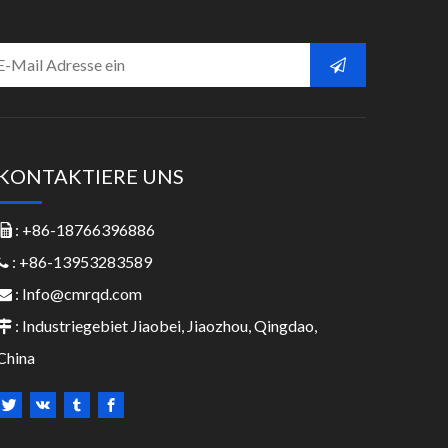
KONTAKTIERE UNS
: +86-18766396886

: +86-13953283589

:
Info@cmrqd.com

: Industriegebiet Jiaobei, Jiaozhou, Qingdao,

China