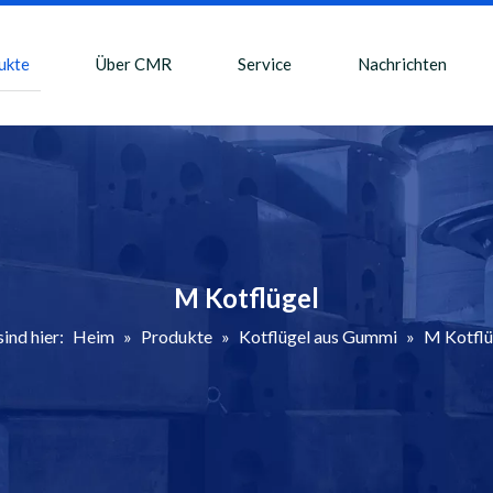
ukte
Über CMR
Service
Nachrichten
M Kotflügel
sind hier:
Heim
»
Produkte
»
Kotflügel aus Gummi
»
M Kotflü