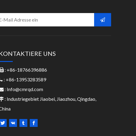
KONTAKTIERE UNS
: +86-18766396886

: +86-13953283589

:
Info@cmrqd.com

: Industriegebiet Jiaobei, Jiaozhou, Qingdao,

China