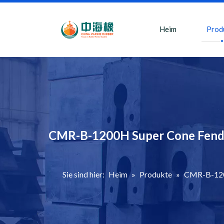
Heim
Prod
CMR-B-1200H Super Cone Fende
Sie sind hier:
Heim
»
Produkte
»
CMR-B-1200