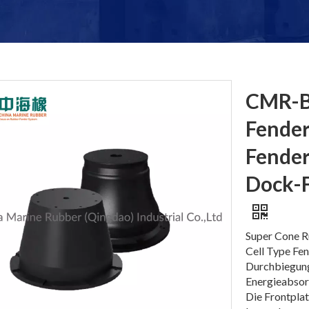
CMR-B
Fende
Fende
Dock-F
Super Cone R
Cell Type Fen
Durchbiegung
Energieabsorp
Die Frontplat