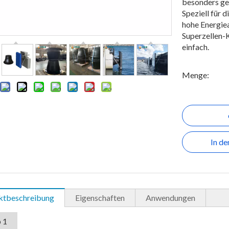
besonders gee
Speziell für 
hohe Energiea
Superzellen-K
einfach.
Menge:
In d
ktbeschreibung
Eigenschaften
Anwendungen
 1