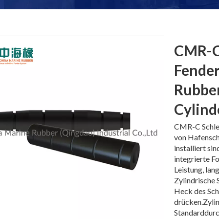
CMR-C-
Fender
Rubber
Cylind
CMR-C Schlep
von Hafensch
installiert 
integrierte F
Leistung, lan
Zylindrische
Heck des Sch
drücken.Zylin
Standarddurc