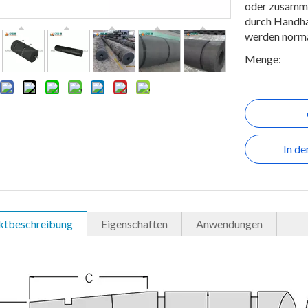
oder zusamme
durch Handha
werden normal
Menge:
In d
ktbeschreibung
Eigenschaften
Anwendungen