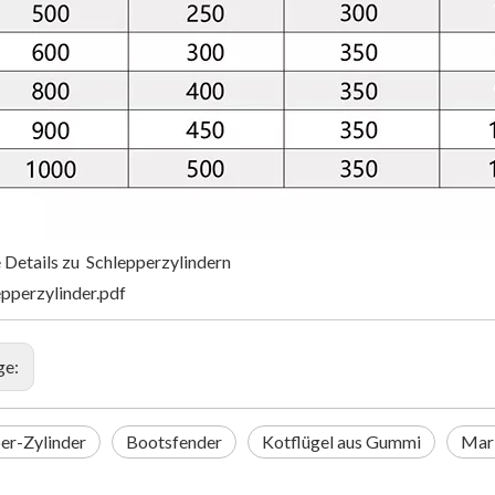
 Details zu Schlepperzylindern
epperzylinder.pdf
ge:
er-Zylinder
Bootsfender
Kotflügel aus Gummi
Mar