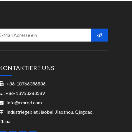
KONTAKTIERE UNS
: +86-18766396886

: +86-13953283589

:
Info@cmrqd.com

: Industriegebiet Jiaobei, Jiaozhou, Qingdao,

China