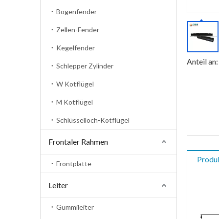
Bogenfender
Zellen-Fender
Kegelfender
Anteil an:
Schlepper Zylinder
W Kotflügel
M Kotflügel
Schlüsselloch-Kotflügel
Frontaler Rahmen
Produ
Frontplatte
Leiter
Gummileiter