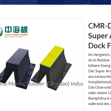
CMR-D
Super 
Dock F
Im Vergleich
Arch Rubber 
höhere Energ
Der Super Arc
auszutauschen
Installations
Die Oberseite
oder einem U
Rumpfdruck u
während des A