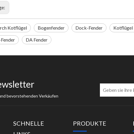
ge:
rch Kotflügel
Bogenfender
Dock-Fender
Kotflügel
-Fender
DA Fender
ewsletter
 und bevorstehenden Verkäufen
SCHNELLE
PRODUKTE