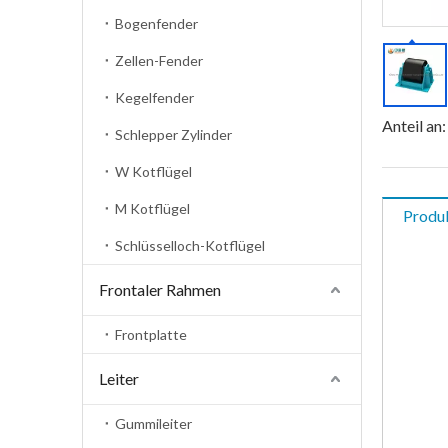
Bogenfender
Zellen-Fender
Kegelfender
Anteil an:
Schlepper Zylinder
W Kotflügel
M Kotflügel
Produ
Schlüsselloch-Kotflügel
Frontaler Rahmen
Frontplatte
Leiter
Gummileiter