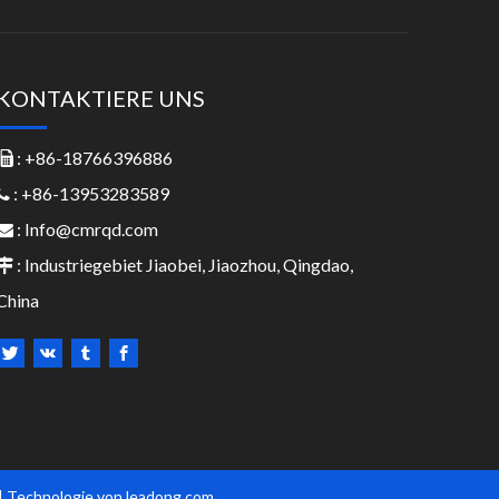
KONTAKTIERE UNS
: +86-18766396886

: +86-13953283589

:
Info@cmrqd.com

: Industriegebiet Jiaobei, Jiaozhou, Qingdao,

China
| Technologie von l
eadong.com​​​​​​​