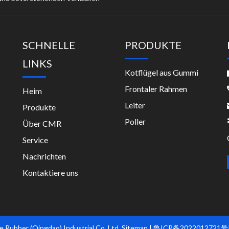
SCHNELLE
PRODUKTE
LINKS
Kotflügel aus Gummi
Frontaler Rahmen
Heim
Leiter
Produkte
Poller
Über CMR
Service
Nachrichten
Kontaktiere uns
 Rubber (Qingdao) Industrial Co.,Ltd.
Sitemap
|
鲁ICP备2022012721号