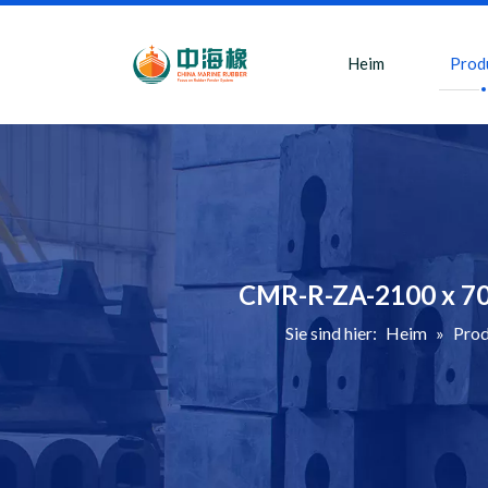
Heim
Prod
CMR-R-ZA-2100 x 70
Sie sind hier:
Heim
»
Pro