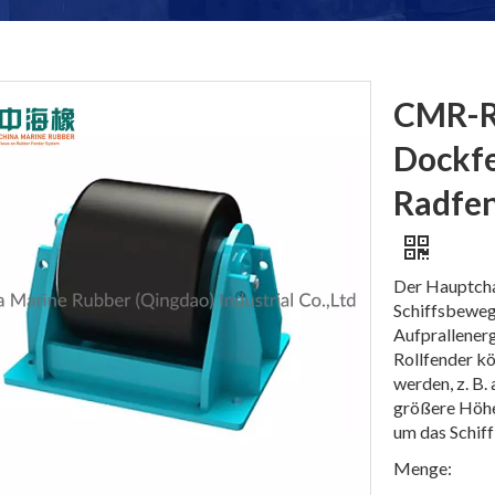
CMR-R
Dockf
Radfen
Der Hauptchar
Schiffsbewegu
Aufprallenerg
Rollfender kö
werden, z. B.
größere Höhe
um das Schiff
Menge: