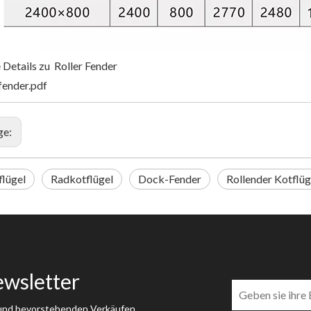
 Details zu Roller Fender
fender.pdf
ge:
flügel
Radkotflügel
Dock-Fender
Rollender Kotflüg
ewsletter
 und bevorstehenden Verkäufen