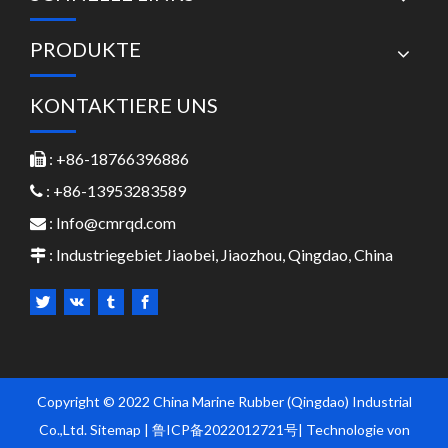
PRODUKTE
KONTAKTIERE UNS
: +86-18766396886

: +86-13953283589

:
Info@cmrqd.com

: Industriegebiet Jiaobei, Jiaozhou, Qingdao, China

Copyright © 2022 China Marine Rubber (Qingdao) Industrial
Co.,Ltd.
Sitemap
|
鲁ICP备2022012721号
| Technologie von