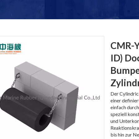
CMR-Y
ID) Do
Bumpe
Zylin
Der Cylindric
einer definie
einfach durch
speziell kons
und Unterkon
Reaktionskra
bis hin zur N