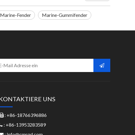
Marine-Fender
Marine-Gummifender
KONTAKTIERE UNS
: +86-18766396886

: +86-13953283589

:
Info@cmrqd.com
