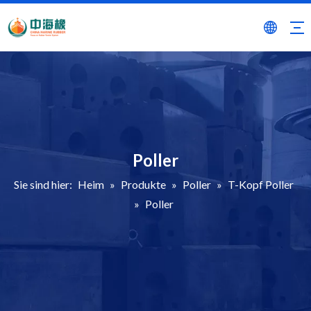
Poller
Sie sind hier:
Heim
»
Produkte
»
Poller
»
T-Kopf Poller
»
Poller