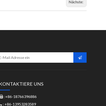
Nächste:
KONTAKTIERE UNS
: +86-18766396886

: +86-13953283589
