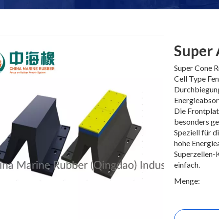
Super 
Super Cone R
Cell Type Fen
Durchbiegung
Energieabsorp
Die Frontplat
besonders gee
Speziell für 
hohe Energiea
Superzellen-K
einfach.
Menge: