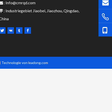
:
Info@cmrqd.com

: Industriegebiet Jiaobei, Jiaozhou, Qingdao,

China
| Technologie von l
eadong.com​​​​​​​